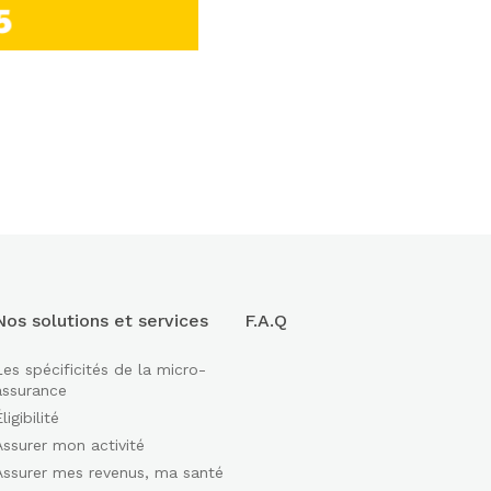
Nos solutions et services
F.A.Q
Les spécificités de la micro-
assurance
ligibilité
Assurer mon activité
Assurer mes revenus, ma santé