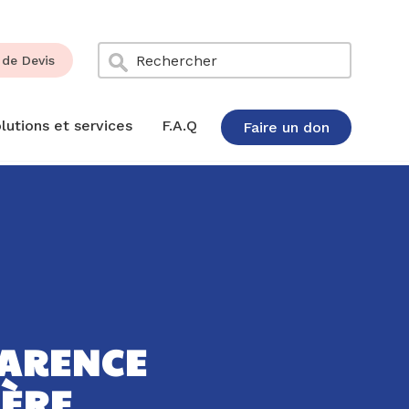
de Devis
lutions et services
F.A.Q
Faire un don
ARENCE
IÈRE