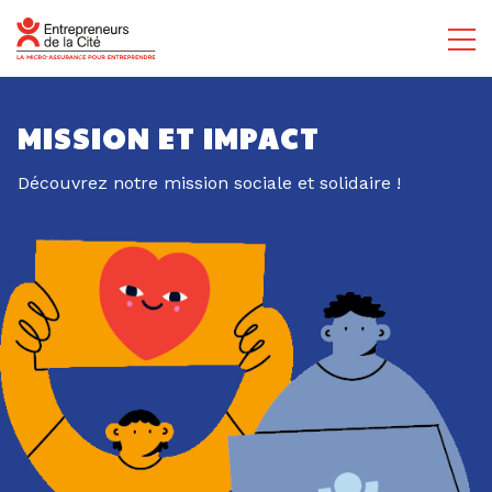
MISSION ET IMPACT
Découvrez notre mission sociale et solidaire !